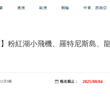
蘭
澳洲
歐洲
郵輪
中東、西南亞
日】粉紅湖小飛機、羅特尼斯島、龍
2025/08/04
12天9夜
報名截止：