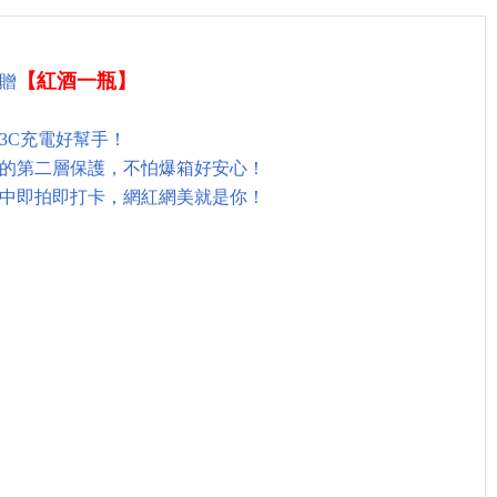
【
紅酒一瓶】
贈
，3C充電好幫手！
行李的第二層保護，不怕爆箱好安心！
中即拍即打卡，網紅網美就是你！