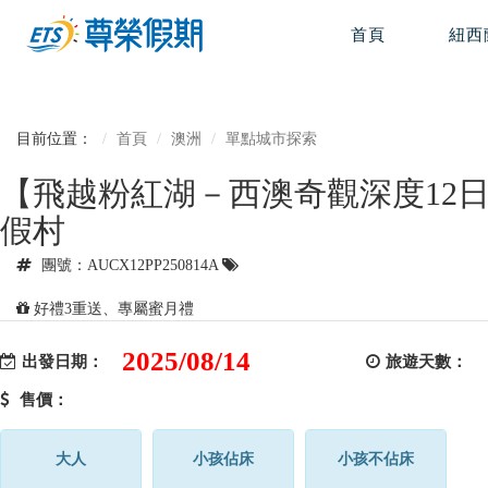
首頁
紐西
目前位置：
首頁
澳洲
單點城市探索
【飛越粉紅湖－西澳奇觀深度12
假村
團號：AUCX12PP250814A
好禮3重送、專屬蜜月禮
2025/08/14
出發日期：
旅遊天數：
售價：
大人
小孩佔床
小孩不佔床