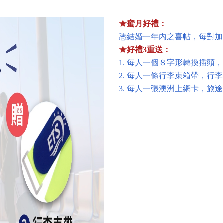
★蜜月好禮：
憑結婚一年內之喜帖，每對加
★好禮3重送：
1. 每人一個８字形轉換插頭
2. 每人一條行李束箱帶，
3.
每人一張澳洲上網卡，旅途