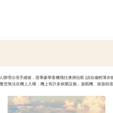
辦理出境手續後，搭乘豪華客機飛往澳洲伯斯 (請自備輕薄衣物
奮您無法在機上入睡，機上有許多娛樂設施，遊戲機、旅遊頻