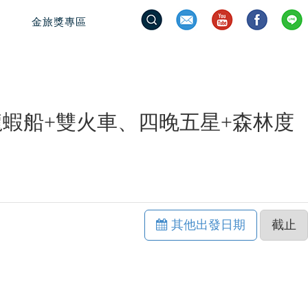
金旅獎專區
蝦船+雙火車、四晚五星+森林度
其他出發日期
截止