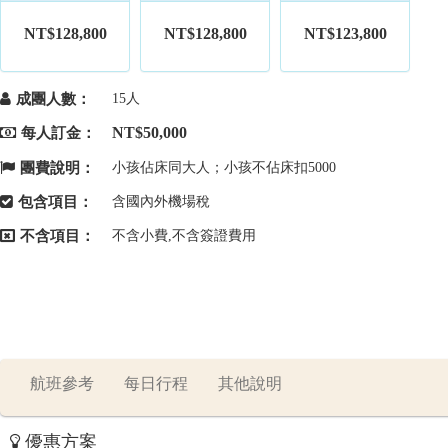
NT$128,800
NT$128,800
NT$123,800
成團人數：
15人
NT$50,000
每人訂金：
團費說明：
小孩佔床同大人；小孩不佔床扣5000
包含項目：
含國內外機場稅
不含項目：
不含小費,不含簽證費用
航班參考
每日行程
其他說明
優惠方案