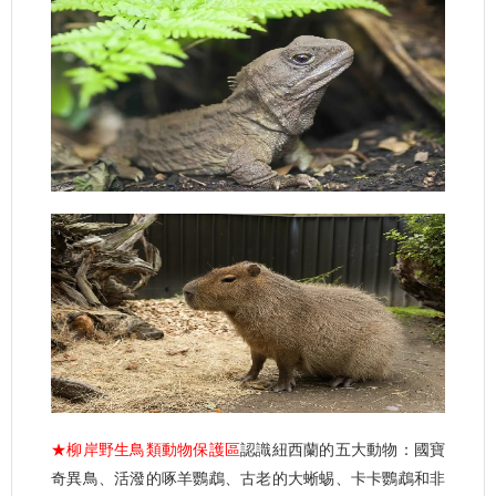
★柳岸野生鳥類動物保護區
認識紐西蘭的五大動物：國寶
奇異鳥、活潑的啄羊鸚鵡、古老的大蜥蜴、卡卡鸚鵡和非