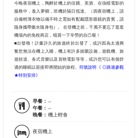
今晚夜宿機上，陶醉於機上的佳餚、美酒、在強檔電影的
服務中，進入夢鄉，班機於隔日抵達。（因夜宿機上，請
自備輕薄衣物以備不時之需如有配戴隱形眼鏡的貴賓，請
隨身攜帶藥水隨身包）。 在登機之前，千萬不要忘了逛逛
機場內的免稅商店，犒賞一下辛勞的自己喔！
■出發嚕！計畫許久的旅遊終於出發了，或許因為太過興
奮您無法在機上入睡，機上有許多娛樂設施，遊戲機、旅
遊頻道、各式音樂以及首映電影等等，或許您可以有個舒
適的睡眠以迎接即將開始的旅程。
符號說明《 ◎路過參觀
★特別安排》
早餐：
--
午餐：
--
晚餐：
機上輕食
夜宿機上