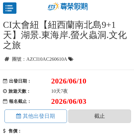
目前位置：
首頁
紐西蘭
南島北島綜覽
CI太會紐【紐西蘭南北島9+1
天】湖景.東海岸.螢火蟲洞.文化
之旅
團號：AZCI10AC260610A
2026/06/10
出發日期：
10天7夜
旅遊天數：
2026/06/03
報名截止：
其他出發日期
截止
售價：