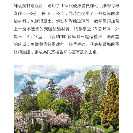
師阪茂打造設計，運用了 104 根硬紙管做樑柱，紙管每根
直徑 60 公分、長 16.5 公尺，同時也使用了一些傳統的建
築材料，包括混凝土、鋼筋和彩繪玻璃等，教堂屋頂加蓋
上一層不透光的聚碳酸酯材質。紙教堂近 25 公尺高，外
觀呈「A」字型，可容納700 位民眾一起做禮拜。紙教堂
的落成，象徵著震後重建的一個里程碑。代表基督城的重
組和重建，更成為民眾禱告和心靈寄託的去處。