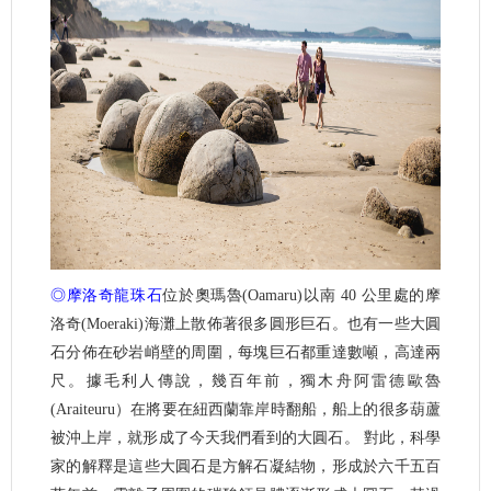
◎摩洛奇龍珠石
位於奧瑪魯(Oamaru)以南 40 公里處的摩
洛奇(Moeraki)海灘上散佈著很多圓形巨石。也有一些大圓
石分佈在砂岩峭壁的周圍，每塊巨石都重達數噸，高達兩
尺。據毛利人傳說，幾百年前，獨木舟阿雷德歐魯
(Araiteuru）在將要在紐西蘭靠岸時翻船，船上的很多葫蘆
被沖上岸，就形成了今天我們看到的大圓石。 對此，科學
家的解釋是這些大圓石是方解石凝結物，形成於六千五百