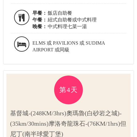
早餐：
飯店自助餐
午餐：
紐式自助餐或中式料理
晚餐：
中式料理七菜一湯
ELMS 或 PAVILIONS 或 SUDIMA
AIRPORT 或同級
第4天
基督城-(248KM/3hrs)奧瑪魯(白砂岩之城)-
(35km/30mins)摩洛奇龍珠石-(76KM/1hrs)但
尼丁(南半球愛丁堡)