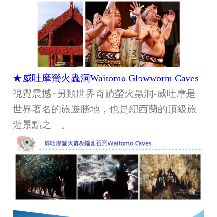
★威吐摩螢火蟲洞Waitomo Glowworm Caves
視覺震撼~另類世界奇蹟螢火蟲洞-威吐摩是
世界著名的旅遊勝地，也是紐西蘭的頂級旅
遊景點之一。