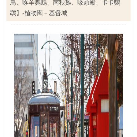
鳥、啄羊鸚鵡、南秧雞、喙頭蜥、卡卡鸚
鵡】-植物園－基督城