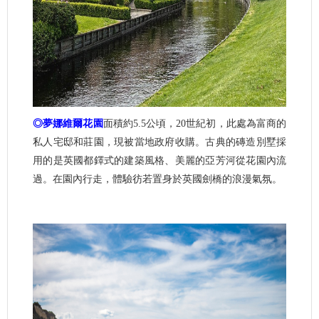
◎夢娜維爾花園
面積約5.5公頃，20世紀初，此處為富商的
私人宅邸和莊園，現被當地政府收購。古典的磚造別墅採
用的是英國都鐸式的建築風格、美麗的亞芳河從花園內流
過。在園內行走，體驗彷若置身於英國劍橋的浪漫氣氛。