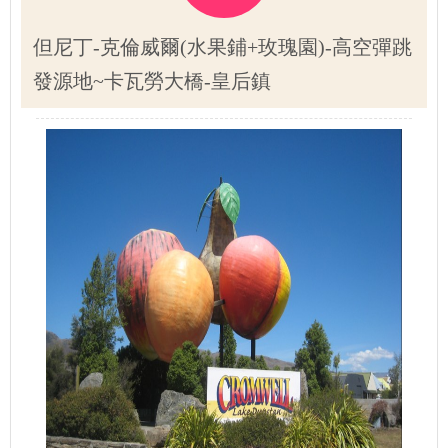
但尼丁-克倫威爾(水果鋪+玫瑰園)-高空彈跳
發源地~卡瓦勞大橋-皇后鎮