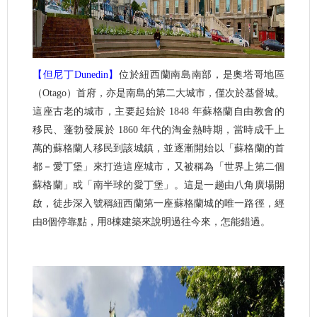
【但尼丁Dunedin】
位於紐西蘭南島南部，是奧塔哥地區
（Otago）首府，亦是南島的第二大城市，僅次於基督城。
這座古老的城市，主要起始於 1848 年蘇格蘭自由教會的
移民、蓬勃發展於 1860 年代的淘金熱時期，當時成千上
萬的蘇格蘭人移民到該城鎮，並逐漸開始以「蘇格蘭的首
都－愛丁堡」來打造這座城市，又被稱為「世界上第二個
蘇格蘭」或「南半球的愛丁堡」。這是一趟由八角廣場開
啟，徒步深入號稱紐西蘭第一座蘇格蘭城的唯一路徑，經
由8個停靠點，用8棟建築來說明過往今來，怎能錯過。