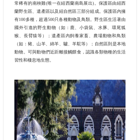
常稀有的南秧雞(唯一在紐西蘭南島展出)。保護區由紐西
蘭野生區、遺產區以及紐自然區三部分組成。保護區內擁
有100多種，超過500只各種動物及鳥類。野生區生活著由
國外引進的野生動物（如：鹿、小袋鼠、水豚、環尾狐
猴、長臂猿等）；遺產區內飼養家畜、農場動物和鳥類
（如：豬、山羊、綿羊、驢、羊駝等）；自然區則是本地
動物。可與動物們近距離接觸餵食，認識各類物種的生活
習性和棲息地生態。