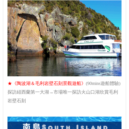
★《陶波湖＆毛利岩壁石刻景觀遊船》
(90mins遊船體驗)
探訪紐西蘭第一大湖→市場唯一探訪火山口湖欣賞毛利
岩壁石刻