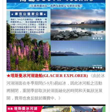
★塔斯曼冰河湖遊船(GLACIER EXPLORER)
《由於冰
河湖湖面在冬季期間(5-9月)易結冰，因此冰河船之活動
將關閉，重開季節取決於湖面融化的時間和天氣狀況展
開，費用也會反饋於團費中。》