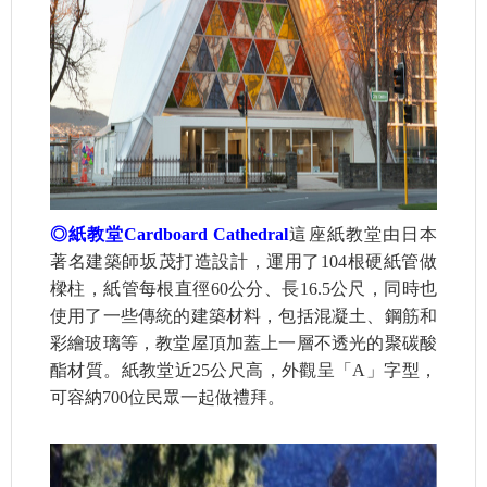
◎紙教堂Cardboard Cathedral
這座紙教堂由日本
著名建築師坂茂打造設計，運用了104根硬紙管做
樑柱，紙管每根直徑60公分、長16.5公尺，同時也
使用了一些傳統的建築材料，包括混凝土、鋼筋和
彩繪玻璃等，教堂屋頂加蓋上一層不透光的聚碳酸
酯材質。紙教堂近25公尺高，外觀呈「A」字型，
可容納700位民眾一起做禮拜。