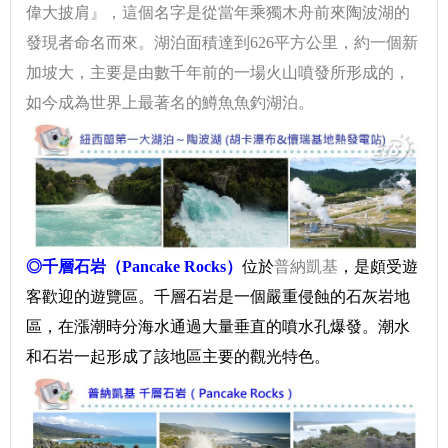
偉大披肩』，這個名字是從當年乘獨木舟前來陶波湖的
發現者命名而來。湖泊面積達到626平方公里，約一個新
加坡大，主要是由數千年前的一場火山噴發所形成的，
如今成為世界上最著名的鱒魚魚釣湖泊。
◎千層石岩（Pancake Rocks）
位於
普納凱基
，是頗受遊
客歡迎的遊覽區。千層石岩是一個嚴重侵蝕的
石灰岩
地
區，在漲潮時分海水通過大量垂直的噴水孔爆發。潮水
和石岩一起形成了該地區主要的觀光特色。