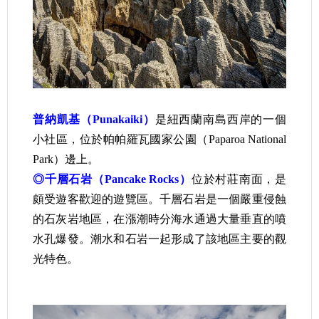
普納凱基（Punakaiki）
是紐西蘭
南島
西岸
的一個
小社區，位於
帕帕羅瓦國家公園
（Paparoa National
Park）邊上。
◎千層石岩（Pancake Rocks）
位於村莊南面，是
頗受遊客歡迎的遊覽區。千層石岩是一個嚴重侵蝕
的
石灰岩
地區，在漲潮時分海水通過大量垂直的噴
水孔爆發。潮水和石岩一起形成了該地區主要的觀
光特色。