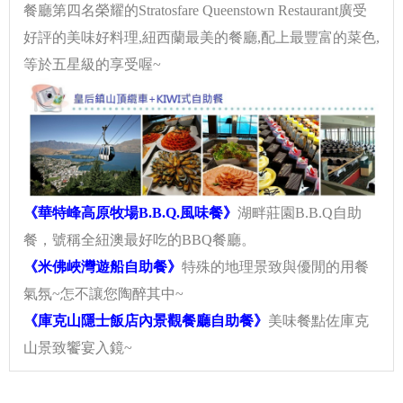
餐廳第四名榮耀的Stratosfare Queenstown Restaurant廣受
好評的美味好料理,紐西蘭最美的餐廳,配上最豐富的菜色,
等於五星級的享受喔~
《華特峰高原牧場B.B.Q.風味餐》
湖畔莊園B.B.Q自助
餐，號稱全紐澳最好吃的BBQ餐廳。
《米佛峽灣遊船自助餐》
特殊的地理景致與優閒的用餐
氣氛~怎不讓您陶醉其中~
《
庫克山隱士飯店內景觀餐廳自助餐》
美味餐點佐庫克
山景致饗宴入鏡~