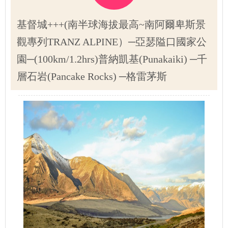
基督城+++(南半球海拔最高~南阿爾卑斯景
觀專列TRANZ ALPINE）─亞瑟隘口國家公
園─(100km/1.2hrs)普納凱基(Punakaiki) ─千
層石岩(Pancake Rocks) ─格雷茅斯