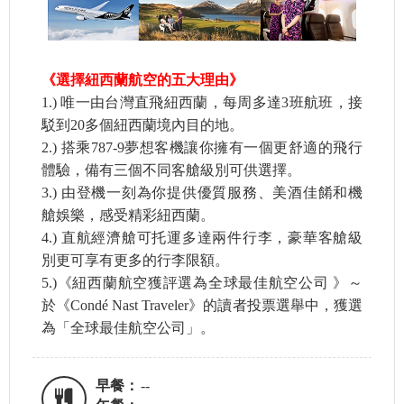
《選擇紐西蘭航空的五大理由》
1.) 唯一由台灣直飛紐西蘭，每周多達3班航班，接
駁到20多個紐西蘭境內目的地。
2.) 搭乘787-9夢想客機讓你擁有一個更舒適的飛行
體驗，備有三個不同客艙級別可供選擇。
3.) 由登機一刻為你提供優質服務、美酒佳餚和機
艙娛樂，感受精彩紐西蘭。
4.) 直航經濟艙可托運多達兩件行李，豪華客艙級
別更可享有更多的行李限額。
5.)《紐西蘭航空獲評選為全球最佳航空公司 》～
於《Condé Nast Traveler》的讀者投票選舉中，獲選
為「全球最佳航空公司」。
早餐：
--