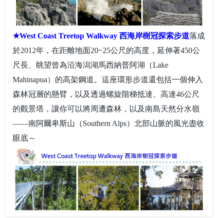
★
West Coast Treetop Walkway
西海岸樹冠探索步道
落成
於2012年，在距離地面20~25公尺的高度，延伸著450公
尺長、眺望曾為沿海潟湖馬西納普阿湖（Lake
Mahinapua）的高架鋼道。這座環形步道還包括一個伸入
森林冠層的懸臂，以及透過螺旋階梯抵達、高達46公尺
的觀景塔，讓你可以將周遭森林，以及南島天然分水嶺
——南阿爾卑斯山（Southern Alps）北部山脈的風光盡收
眼底～