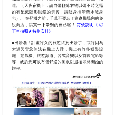
達。（因夜宿機上，請自備輕薄衣物以備不時之需
如有配戴隱形眼鏡的貴賓，請隨身攜帶藥水隨身
包）。 在登機之前，千萬不要忘了逛逛機場內的免
稅商店，犒賞一下辛勞的自己喔！
符號說明《 ◎
下車拍照
★特別安排》
■出發嚕！計畫許久的旅遊終於出發了，或許因為
太過興奮您無法在機上入睡，機上有許多娛樂設
施，遊戲機、旅遊頻道、各式音樂以及首映電影等
等，或許您可以有個舒適的睡眠以迎接即將開始的
旅程。