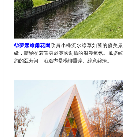
◎夢娜維爾花園
欣賞小橋流水綠草如茵的優美景
緻，體驗彷若置身於英國劍橋的浪漫氣氛。風姿綽
約的亞芳河，沿途盡是楊柳垂岸、綠意錦簇。