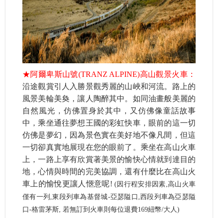
★阿爾卑斯山號(TRANZ ALPINE)高山觀景火車：
沿途觀賞引人入勝景觀秀麗的山峽和河流。路上的
風景美輪美奐，讓人陶醉其中。如同油畫般美麗的
自然風光，仿佛置身於其中，又仿佛像童話故事
中，乘坐通往夢想王國的彩虹快車，眼前的這一切
仿佛是夢幻，因為景色實在美好地不像凡間，但這
一切卻真實地展現在您的眼前了。乘坐在高山火車
上，一路上享有欣賞著美景的愉快心情就到達目的
地，心情與時間的完美協調，還有什麼比在高山火
車上的愉悅更讓人愜意呢!
(因行程安排因素,高山火車
僅有一列,東段列車為基督城-亞瑟隘口,西段列車為亞瑟隘
口-格雷茅斯, 若無訂到火車則每位退費169紐幣/大人)