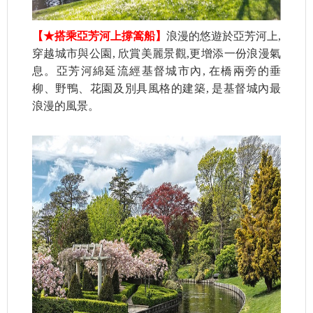
【★搭乘亞芳河上撐篙船】
浪漫的悠遊於亞芳河上,
穿越城市與公園, 欣賞美麗景觀,更增添一份浪漫氣
息。亞芳河綿延流經基督城市內, 在橋兩旁的垂
柳、野鴨、花園及別具風格的建築, 是基督城內最
浪漫的風景。