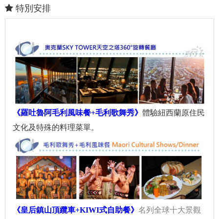
特別安排
《羅吐魯阿毛利風味餐+毛利歌舞秀》
體驗紐西蘭原住民
文化及特殊的料理菜單。
《皇后鎮山頂纜車+KIWI式自助餐》
名列全球十大景觀