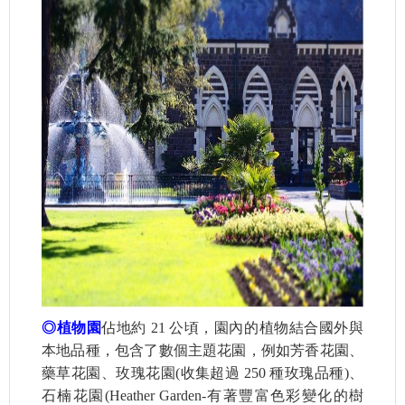
◎植物園
佔地約 21 公頃，園內的植物結合國外與
本地品種，包含了數個主題花園，例如芳香花園、
藥草花園、玫瑰花園(收集超過 250 種玫瑰品種)、
石楠花園(Heather Garden-有著豐富色彩變化的樹