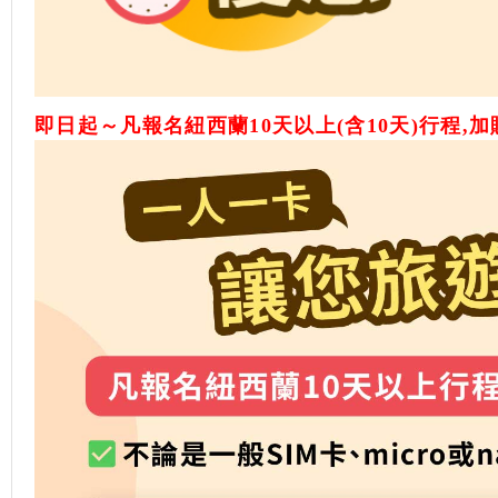
即日起～凡報名紐西蘭10天以上(含10天)行程,加贈