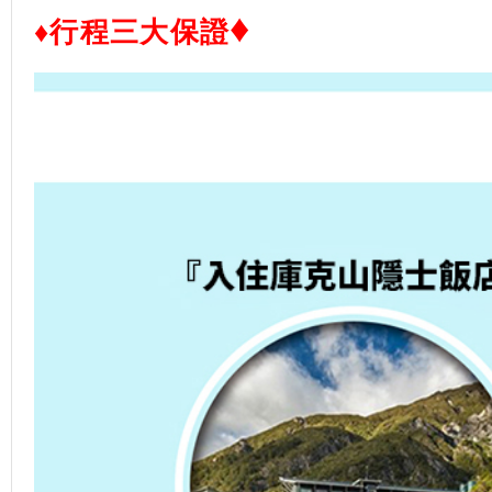
♦
♦行程三大保證