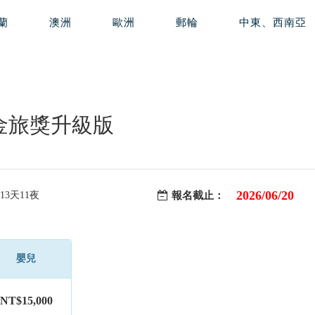
蘭
澳洲
歐洲
郵輪
中東、西南亞
4金旅獎升級版
2026/06/20
13天11夜
報名截止：
嬰兒
NT$15,000