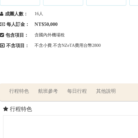
成團人數：
16人
NT$50,000
每人訂金：
包含項目：
含國內外機場稅
不含項目：
不含小費.不含NZeTA費用台幣2800
行程特色
航班參考
每日行程
其他說明
行程特色