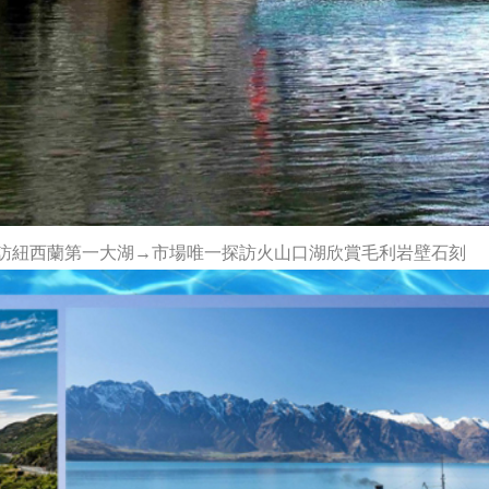
驗) 探訪紐西蘭第一大湖→市場唯一探訪火山口湖欣賞毛利岩壁石刻