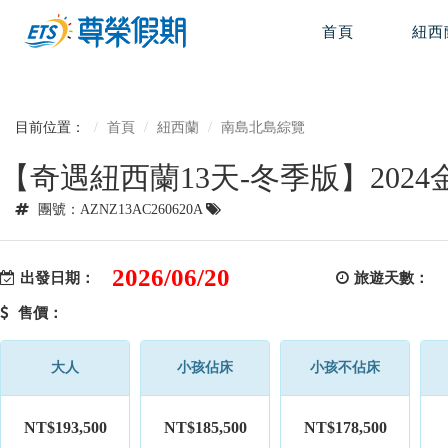
首頁
紐西
目前位置：
首頁
紐西蘭
南島北島綜覽
【奇遇紐西蘭13天-冬季版】202
團號：AZNZ13AC260620A
2026/06/20
出發日期：
旅遊天數：
售價：
大人
小孩佔床
小孩不佔床
NT$193,500
NT$185,500
NT$178,500