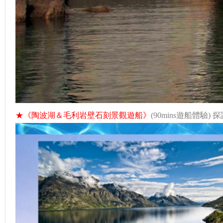
★《陶波湖＆毛利岩壁石刻景觀遊船》
(90mins遊船體