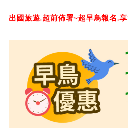
出國旅遊.超前佈署~超早鳥報名.