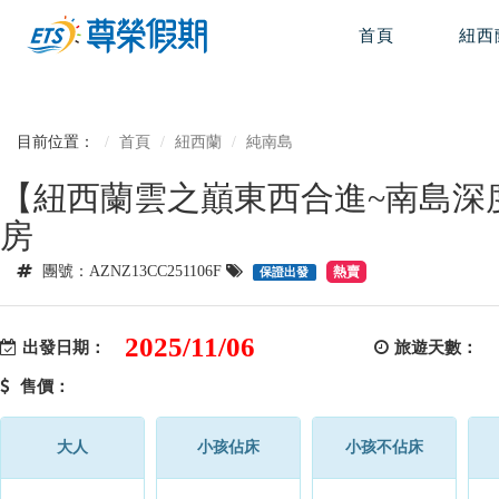
首頁
紐西
目前位置：
首頁
紐西蘭
純南島
【紐西蘭雲之巔東西合進~南島深度
房
團號：AZNZ13CC251106F
保證出發
2025/11/06
出發日期：
旅遊天數：
售價：
大人
小孩佔床
小孩不佔床