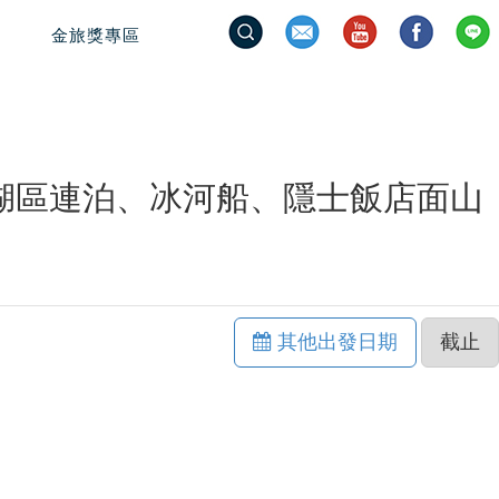
金旅獎專區
河.湖區連泊、冰河船、隱士飯店面山
其他出發日期
截止