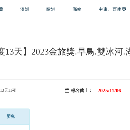
蘭
澳洲
歐洲
郵輪
中東、西南亞
13天】2023金旅獎.早鳥.雙冰
2025/11/06
13天11夜
報名截止：
嬰兒