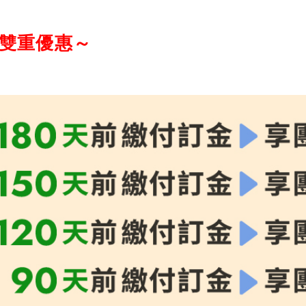
享雙重優惠～