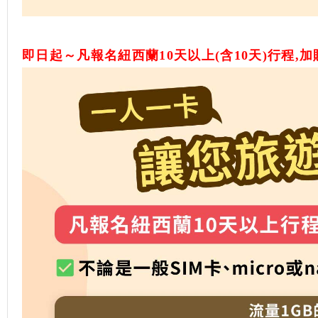
即日起～凡報名紐西蘭10天以上(含10天)行程,加贈