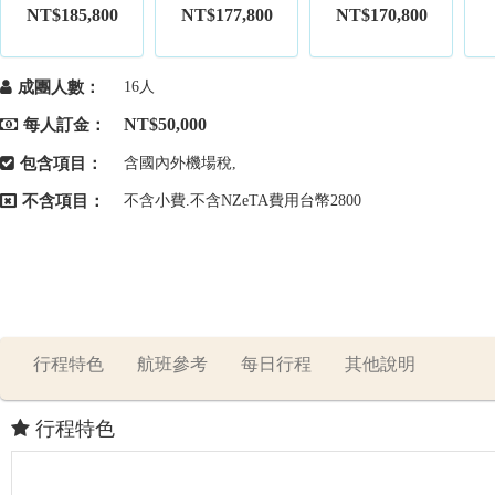
NT$185,800
NT$177,800
NT$170,800
成團人數：
16人
NT$50,000
每人訂金：
包含項目：
含國內外機場稅,
不含項目：
不含小費.不含NZeTA費用台幣2800
行程特色
航班參考
每日行程
其他說明
行程特色