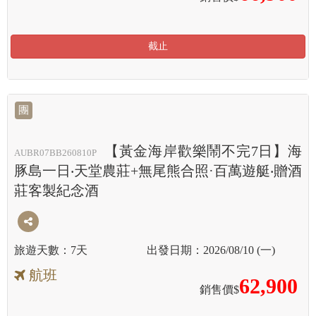
截止
團
【黃金海岸歡樂鬧不完7日】海
AUBR07BB260810P
豚島一日‧天堂農莊+無尾熊合照·百萬遊艇‧贈酒
莊客製紀念酒
7天
2026/08/10 (一)
航班
62,900
銷售價$