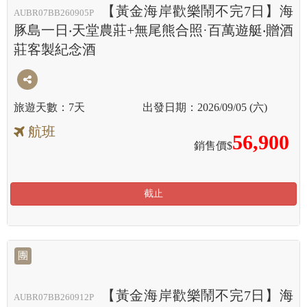
【黃金海岸歡樂鬧不完7日】海
AUBR07BB260905P
豚島一日‧天堂農莊+無尾熊合照·百萬遊艇‧贈酒
莊客製紀念酒
7天
2026/09/05 (六)
航班
56,900
銷售價$
截止
團
【黃金海岸歡樂鬧不完7日】海
AUBR07BB260912P