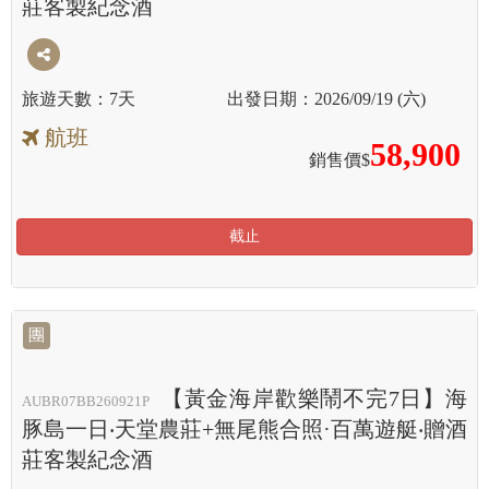
莊客製紀念酒
7天
2026/09/19 (六)
航班
58,900
銷售價$
截止
團
【黃金海岸歡樂鬧不完7日】海
AUBR07BB260921P
豚島一日‧天堂農莊+無尾熊合照·百萬遊艇‧贈酒
莊客製紀念酒