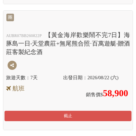
團
【黃金海岸歡樂鬧不完7日】海
AUBR07BB260822P
豚島一日‧天堂農莊+無尾熊合照·百萬遊艇‧贈酒
莊客製紀念酒
7天
2026/08/22 (六)
航班
58,900
銷售價$
截止