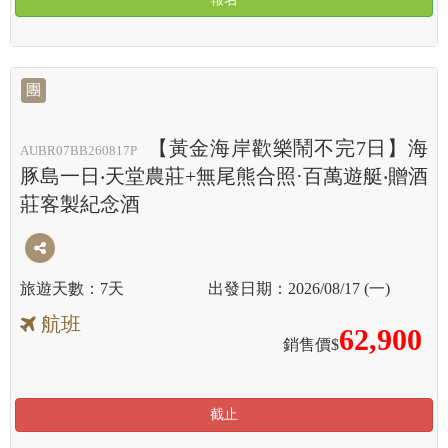
團
【黃金海岸歡樂鬧不完7日】海
AUBR07BB260817P
豚島一日‧天堂農莊+無尾熊合照·百萬遊艇‧贈酒
莊客製紀念酒
7天
2026/08/17 (一)
航班
62,900
銷售價$
截止