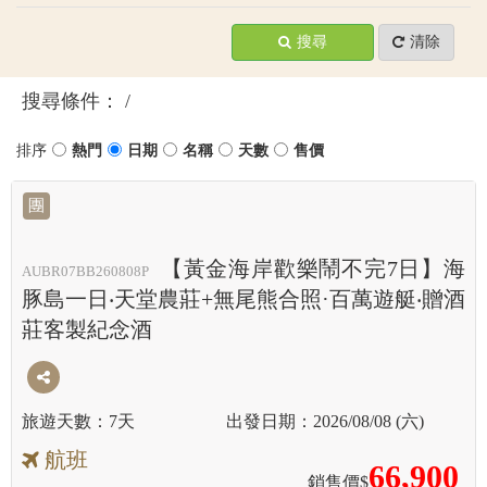
搜尋
清除
搜尋條件：
團
【黃金海岸歡樂鬧不完7日】海
AUBR07BB260808P
豚島一日‧天堂農莊+無尾熊合照·百萬遊艇‧贈酒
莊客製紀念酒
7天
2026/08/08 (六)
航班
66,900
銷售價$