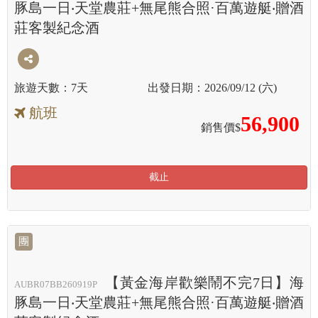
豚島一日‧天堂農莊+無尾熊合照·百萬遊艇‧贈酒
莊客製紀念酒
7天
2026/09/12 (六)
航班
56,900
銷售價$
截止
團
【黃金海岸歡樂鬧不完7日】海
AUBR07BB260919P
豚島一日‧天堂農莊+無尾熊合照·百萬遊艇‧贈酒