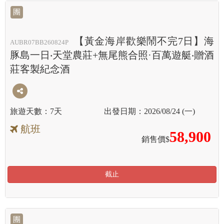
團
【黃金海岸歡樂鬧不完7日】海
AUBR07BB260824P
豚島一日‧天堂農莊+無尾熊合照·百萬遊艇‧贈酒
莊客製紀念酒
7天
2026/08/24 (一)
航班
58,900
銷售價$
截止
團