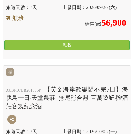
7天
2026/09/26 (六)
航班
56,900
銷售價$
報名
團
【黃金海岸歡樂鬧不完7日】海
AUBR07BB261005P
豚島一日‧天堂農莊+無尾熊合照·百萬遊艇‧贈酒
莊客製紀念酒
7天
2026/10/05 (一)