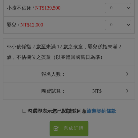
小孩不佔床 /
NT$139,500
嬰兒 /
NT$12,000
※小孩係指 2 歲至未滿 12 歲之孩童，嬰兒係指未滿 2
歲，不佔機位之孩童（以團體回國當日為準）
報名人數：
團費試算：
NT$
勾選即表示您已閱讀並同意
旅遊契約條款
完成訂購