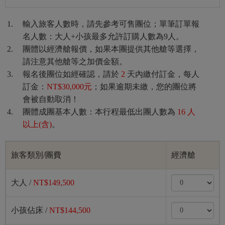
輸入旅客人數時，請先參考可售團位；單筆訂單報
名人數：大人+小孩最多允許訂購人數為9人。
團體以經濟艙報價，如果本團提供其他艙等選擇，
請注意其他艙等之加價金額。
報名後團位如經確認，請於
2
天內繳付訂金，每人
訂金：
NT$30,000元
；如果逾期未繳，您的團位將
會被自動取消！
團體成團基本人數：本行程最低出團人數為
16 人
以上(含)
。
旅客類別/團費
經濟艙
大人 /
NT$149,500
小孩佔床 /
NT$144,500