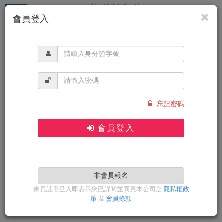
目前位置：
首頁
紐西蘭
純南島
訂購STEP1
會員登入
填寫訂購人
※填寫訂購完成後即成為會員
中文姓名
忘記密碼
會員登入
身分證字號
非會員報名
會員註冊登入即表示您已詳閱並同意本公司之
隱私權政
策
及
會員條款
輸入密碼