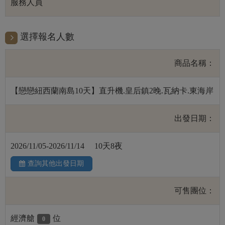
服務人員
選擇報名人數
商品名稱：
【戀戀紐西蘭南島10天】直升機.皇后鎮2晚.瓦納卡.東海岸
出發日期：
2026/11/05-2026/11/14
10天8夜
查詢其他出發日期
可售團位：
經濟艙
位
0