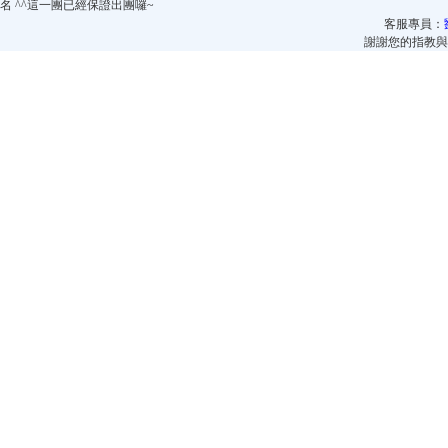
名 ^^這一團已經保證出團囉~
客服專員：
謝謝您的指教與