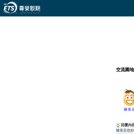
網頁範本:template_style_01.asp
交流園地
陳美
回覆內
陳美呈您好