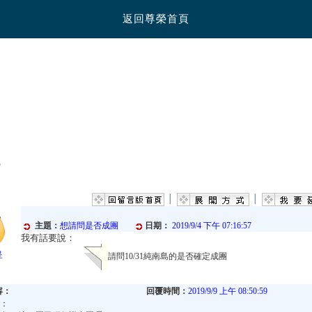
返回尊榮首頁
│
│
主題：
想請問是否成團
日期：
2019/9/4 下午 07:16:57
我有話要說：
呈
請問10/31純南島的是否確定成團
容：
回覆時間：
2019/9/9 上午 08:50:59
：