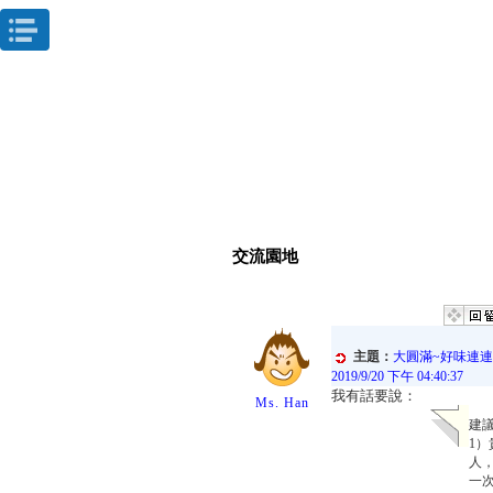
網頁範本:template_style_01.asp
返回尊榮首頁
交流園地
主題：
大圓滿~好味連連‧廚
2019/9/20 下午 04:40:37
我有話要說：
Ms. Han
建
1
人
一