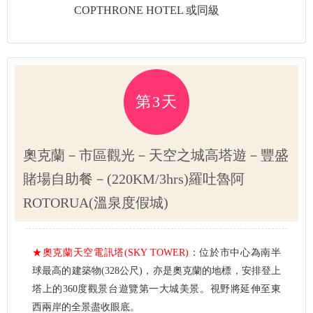
COPTHRONE HOTEL 或同級
第3天
奧克蘭－市區觀光－天空之城高塔遊－豐盛
賭場自助餐－(220KM/3hrs)羅吐魯阿
ROTORUA(溫泉度假城)
★奧克蘭天空電訊塔(SKY TOWER)
：位於市中心為南半
球最高的建築物(328公尺)，亦是奧克蘭的地標，安排登上
塔上的360度觀景台遊覽第一大城美景。視野將延伸至東
西兩岸的全景盡收眼底。