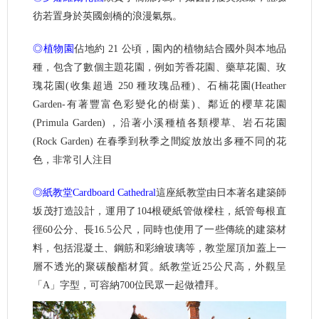
彷若置身於英國劍橋的浪漫氣氛。
◎植物園
佔地約 21 公頃，園內的植物結合國外與本地品
種，包含了數個主題花園，例如芳香花園、藥草花園、玫
瑰花園(收集超過 250 種玫瑰品種)、石楠花園(Heather
Garden-有著豐富色彩變化的樹葉)、鄰近的櫻草花園
(Primula Garden) ，沿著小溪種植各類櫻草、岩石花園
(Rock Garden) 在春季到秋季之間綻放放出多種不同的花
色，非常引人注目
◎紙教堂Cardboard Cathedral
這座紙教堂由日本著名建築師
坂茂打造設計，運用了104根硬紙管做樑柱，紙管每根直
徑60公分、長16.5公尺，同時也使用了一些傳統的建築材
料，包括混凝土、鋼筋和彩繪玻璃等，教堂屋頂加蓋上一
層不透光的聚碳酸酯材質。紙教堂近25公尺高，外觀呈
「A」字型，可容納700位民眾一起做禮拜。