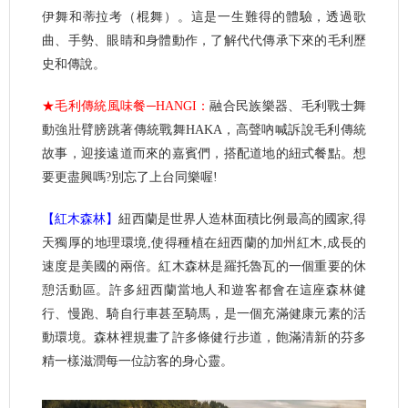
伊舞和蒂拉考（棍舞）。這是一生難得的體驗，透過歌
曲、手勢、眼睛和身體動作，了解代代傳承下來的毛利歷
史和傳說。
★毛利傳統風味餐─HANGI：
融合民族樂器、毛利戰士舞
動強壯臂膀跳著傳統戰舞HAKA，高聲吶喊訴說毛利傳統
故事，迎接遠道而來的嘉賓們，搭配道地的紐式餐點。想
要更盡興嗎?別忘了上台同樂喔!
【紅木森林】
紐西蘭是世界人造林面積比例最高的國家,得
天獨厚的地理環境,使得種植在紐西蘭的加州紅木,成長的
速度是美國的兩倍。紅木森林是羅托魯瓦的一個重要的休
憩活動區。許多紐西蘭當地人和遊客都會在這座森林健
行、慢跑、騎自行車甚至騎馬，是一個充滿健康元素的活
動環境。森林裡規畫了許多條健行步道，飽滿清新的芬多
精一樣滋潤每一位訪客的身心靈。