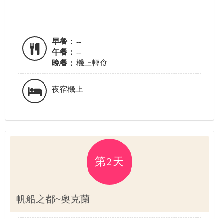
早餐：
--
午餐：
--
晚餐：
機上輕食
夜宿機上
第2天
帆船之都~奧克蘭