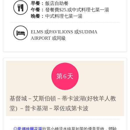
早餐：
飯店自助餐
午餐：
發餐費$25.或中式料理七菜一湯
晚餐：
中式料理七菜一湯
ELMS 或PAVILIONS 或SUDIMA
AIRPORT 或同級
第6天
基督城－艾斯伯頓－蒂卡波湖(好牧羊人教
堂) －普卡基湖－翠佐或第卡波
◎夢娜維爾花園
欣賞小橋流水綠草如茵的優美景緻，體驗