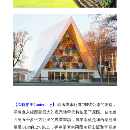
【坎特伯里Canterbury】
隨著專車行進到8號公路的尾端，
即將進入紐西蘭最大的農業地帶坎特伯里平原區。佔地達
四萬五千多平方公里的農業重鎮，農業產值是紐西蘭經濟
規模GDP的12%以上，專車沿著南阿爾卑斯山脈和青翠遼