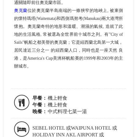
通關隨即前往奧克蘭市區。
奧克蘭
位於奧克蘭半島南端的一條狹窄的地峽上, 被東側
的懷特瑪塔(Waitemata)和西側瑪努考(Manukau)兩大港灣所
懷抱。奧克蘭奇特的地形和溫暖、潮濕的氣候, 造就了此
地的生活風格, 常被選為全世界前十城市之列。有”City of
Sails”帆船之都美譽的奧克蘭；它是紐西蘭北島第一大城，
居民達近三分之一 的紐西蘭人口，同時也是一座天然 良
港，是America's Cup美洲杯帆船賽的1999年和2003年的主
辦城市。
早餐：
機上輕食
午餐：
機上輕食
晚餐：
中式料理七菜一湯
SEBEL HOTEL 或WAIPUNA HOTEL 或
HOLIDAY INN AKL AIRPORT 或