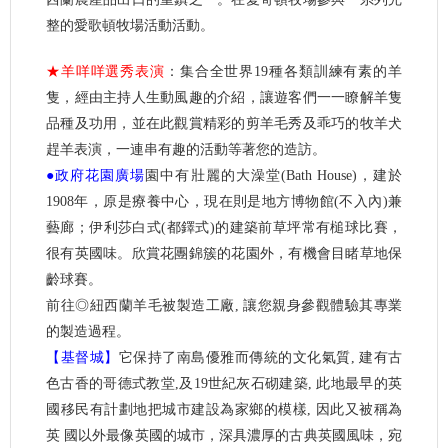
整的愛歌頓牧場活動活動。
★羊咩咩選秀表演
：集合全世界19種各類訓練有素的羊
隻，經由主持人生動風趣的介紹，讓遊客們一一瞭解羊隻
品種及功用，並在此觀賞精彩的剪羊毛秀及乖巧的牧羊犬
趕羊表演，一連串有趣的活動等著您的造訪。
●政府花園廣場
園中有壯麗的大澡堂(Bath House)，建於
1908年，原是療養中心，現在則是地方博物館(不入內)兼
藝廊；伊利莎白式(都鐸式)的建築前草坪常有槌球比賽，
很有英國味。欣賞花團錦簇的花園外，有機會目睹草地保
齡球賽。
前往◎紐西蘭羊毛被製造工廠, 讓您親身參觀體驗其專業
的製造過程。
【基督城】
它保持了南島優雅而傳統的文化氣質, 建有古
色古香的哥德式教堂,及19世紀灰石砌建築, 此地最早的英
國移民有計劃地把城市建設為家鄉的模樣, 因此又被稱為
英 國以外最像英國的城市，深具濃厚的古典英國風味，宛