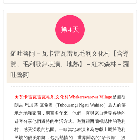
第4天
羅吐魯阿－瓦卡雷瓦雷瓦毛利文化村【含導
覽、毛利歌舞表演、地熱】－紅木森林－羅
吐魯阿
★瓦卡雷瓦雷瓦毛利文化村Whakarewarewa Village
是圖胡
朗吉·恩加蒂·瓦希奧（Tūhourangi Ngāti Wāhiao）族人的傳
承之地和家園，兩百多年來，他們一直與來自世界各地的
遊客分享他們獨特的生活方式。遊覽紐西蘭標誌性的毛利
村，感受溫暖的氛圍。一睹當地表演者為您獻上屬於毛利
民族的優美歌舞，包括熱情的、世界聞名的‘哈卡舞’、波