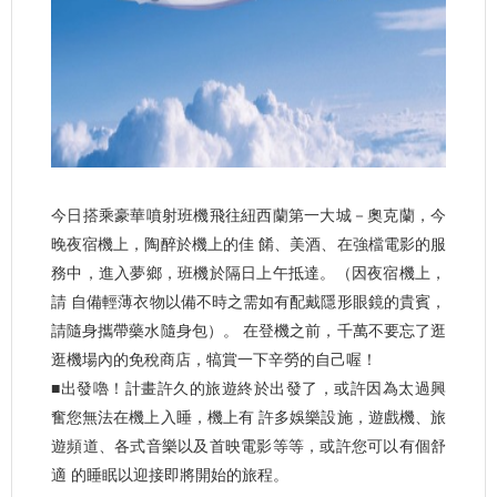
今日搭乘豪華噴射班機飛往紐西蘭第一大城－奧克蘭，今
晚夜宿機上，陶醉於機上的佳 餚、美酒、在強檔電影的服
務中，進入夢鄉，班機於隔日上午抵達。（因夜宿機上，
請 自備輕薄衣物以備不時之需如有配戴隱形眼鏡的貴賓，
請隨身攜帶藥水隨身包）。 在登機之前，千萬不要忘了逛
逛機場內的免稅商店，犒賞一下辛勞的自己喔！
■出發嚕！計畫許久的旅遊終於出發了，或許因為太過興
奮您無法在機上入睡，機上有 許多娛樂設施，遊戲機、旅
遊頻道、各式音樂以及首映電影等等，或許您可以有個舒
適 的睡眠以迎接即將開始的旅程。