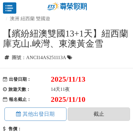
目前位置：
首頁
澳洲+紐西蘭雙國
澳洲 紐西蘭 雙國遊
【繽紛紐澳雙國13+1天】紐西蘭
庫克山.峽灣、東澳黃金雪
團號：ANCI14AS251113A
2025/11/13
出發日期：
14天11夜
旅遊天數：
2025/11/10
報名截止：
其他出發日期
截止
售價：