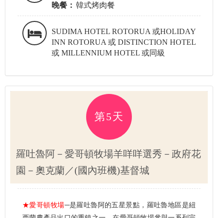
晚餐：
韓式烤肉餐
SUDIMA HOTEL ROTORUA 或HOLIDAY
INN ROTORUA 或 DISTINCTION HOTEL
或 MILLENNIUM HOTEL 或同級
第5天
羅吐魯阿－愛哥頓牧場羊咩咩選秀－政府花
園－奧克蘭／(國內班機)基督城
★愛哥頓牧場
─是羅吐魯阿的五星景點，羅吐魯地區是紐
西蘭農產品出口的重鎮之一。在愛哥頓牧場參與一系列完