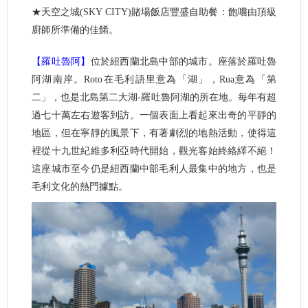
★天空之城(SKY CITY)賭場飯店豐盛自助餐：飽嚐由頂級
廚師所準備的佳餚。
【羅吐魯阿】
位於紐西蘭北島中部的城市。座落於羅吐魯
阿湖南岸。Roto在毛利語里意為「湖」，Rua意為「第
二」，也是北島第二大湖-羅吐魯阿湖的所在地。每年有超
過七十萬左右遊客到訪。一個表面上看起來出奇的平靜的
地區，但在寧靜的風景下，有著劇烈的地熱活動，使得這
裡從十九世紀維多利亞時代開始，觀光客始終絡繹不絕！
這座城市至今仍是紐西蘭中部毛利人最集中的地方，也是
毛利文化的熱門據點。