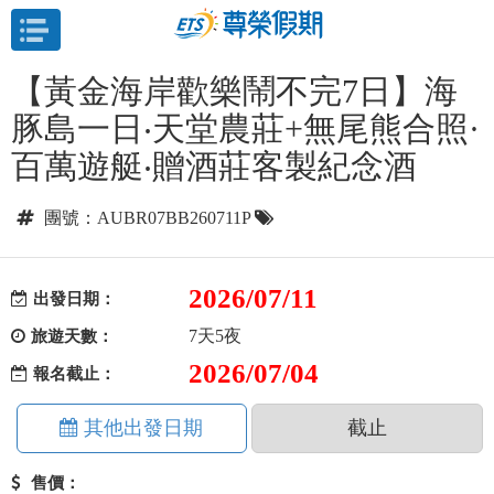
目前位置：
首頁
澳洲
單點城市探索
【黃金海岸歡樂鬧不完7日】海
豚島一日‧天堂農莊+無尾熊合照·
百萬遊艇‧贈酒莊客製紀念酒
團號：AUBR07BB260711P
2026/07/11
出發日期：
7天5夜
旅遊天數：
2026/07/04
報名截止：
其他出發日期
截止
售價：