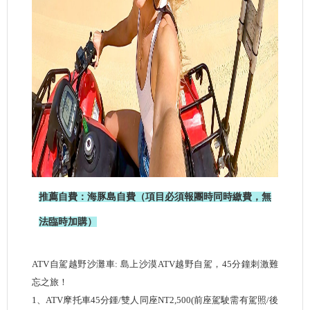
推薦自費：
海豚島自費（項目必須報團時同時繳費，無
法臨時加購）
ATV自駕越野沙灘車: 島上沙漠ATV越野自駕，45分鐘刺激難
忘之旅！
1、ATV摩托車45分鍾/雙人同座NT2,500(前座駕駛需有駕照/後