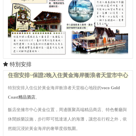
特別安排
住宿安排~
保證
2
晚入住黃金海岸衝浪者天堂市中心
特別安排入住位於黃金海岸衝浪者天堂核心地段的
voco Gold
Coast
精品酒店
。
飯店坐擁市中心黃金位置，周邊匯聚高端精品商店、特色餐廳與
休閒娛樂設施，步行即可抵達迷人的海灘，讓您在行程之外，依
然能沉浸於黃金海岸的奢華度假氛圍。