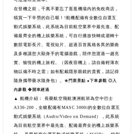
在登機之前，千萬不要忘了逛逛機場內的免稅商店，
犒賞一下辛勞的自己喔！!航機配備有全數位自選互
動式娛樂系統，此系統為目前航空業界中最先進、配
備最齊全的機上娛樂系統，可自行播放快轉或迴轉十
數部電影長片、電視短片、超過百首風格各異的樂曲
及多種讓您大顯身手的電腦遊戲，陪伴您渡過一趟充
實、愉悅的機上旅程。（因夜宿機上，請自備輕薄衣
物以備不時之需；如有配戴隱形眼鏡的貴賓，請記得
隨身攜帶藥水隨身包）。
★門票景點
●下車參觀
◎入
內參觀
◆開車經過
▲ 航機介紹： 長榮航空飛航澳洲航班為空中巴士
A330-200，全艙配備有MASC 3000i的全數位自選互
動式娛樂系統（Audio/Video on Demand），此系統
為目前航空業界中最先進、配備最齊全的機上娛樂系