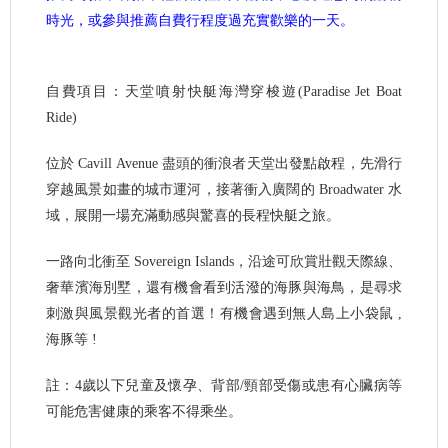
時光，或參與推薦自費行程度過充實歡樂的一天。
自費項目：天堂噴射快艇海灣穿梭遊(Paradise Jet Boat
Ride)
位於 Cavill Avenue 盡頭的衝浪者天堂出發點啟程，先滑行
穿越風景如畫的城市運河，接著衝入廣闊的 Broadwater 水
域，展開一場充滿動感與驚喜的長程快艇之旅。
一路向北衝至 Sovereign Islands，沿途可欣賞壯觀天際線、
奢華濱海別墅，還有機會看到活潑的海豚與海鳥，是尋求
刺激與風景觀光者的首選！有機會遇到無人島上小袋鼠 ,
海豚等 !
註：4歲以下兒童及懷孕、背部/頸部受傷或患有心臟病等
可能危害健康的乘客不得乘坐。