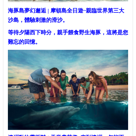
海豚島夢幻邂逅 | 摩頓島全日遊~
親臨世界第三大
沙島，體驗刺激的滑沙。
等待夕陽西下時分，親手餵食野生海豚，這將是您
難忘的回憶。