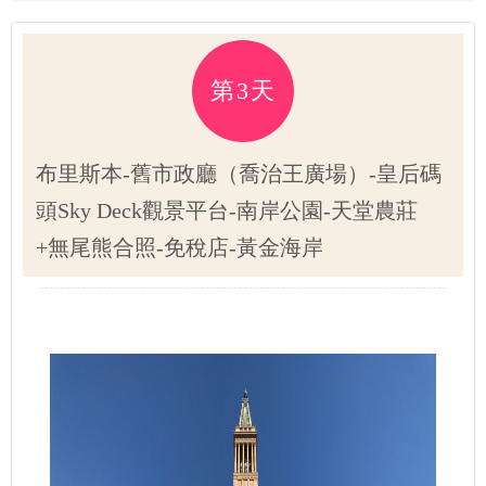
第3天
布里斯本-舊市政廳（喬治王廣場）-皇后碼
頭Sky Deck觀景平台-南岸公園-天堂農莊
+無尾熊合照-免稅店-黃金海岸