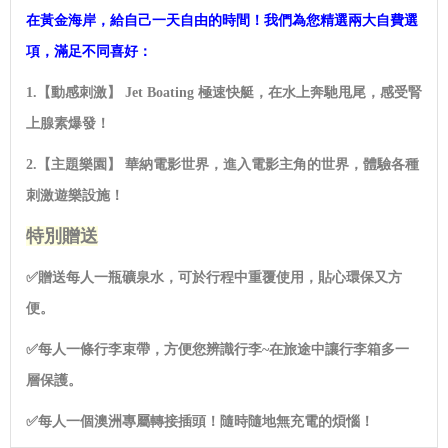
在黃金海岸，給自己一天自由的時間！我們為您精選兩大自費選
項，滿足不同喜好：
1.
【動感刺激】 Jet Boating
極速快艇，在水上奔馳甩尾，感受腎
上腺素爆發！
2.
【主題樂園】
華納電影世界，進入電影主角的世界，體驗各種
刺激遊樂設施！
特別贈送
✅
贈送每人一瓶礦泉水，可於行程中重覆使用，貼心環保又方
便。
✅
每人一條行李束帶，方便您辨識行李~
在旅途中讓行李箱多一
層保護。
✅
每人一個澳洲專屬轉接插頭！隨時隨地無充電的煩惱！