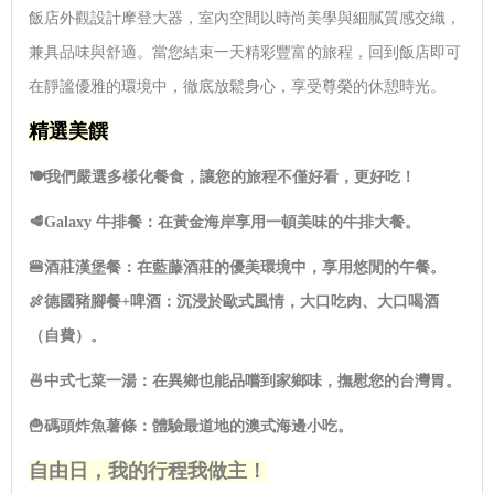
飯店外觀設計摩登大器，室內空間以時尚美學與細膩質感交織，
兼具品味與舒適。當您結束一天精彩豐富的旅程，回到飯店即可
在靜謐優雅的環境中，徹底放鬆身心，享受尊榮的休憩時光。
精選美饌
🍽️
我們嚴選多樣化餐食，讓您的旅程不僅好看，更好吃！
🥩Galaxy
牛排餐：在黃金海岸享用一頓美味的牛排大餐。
🍔酒莊漢堡餐：在藍藤酒莊的優美環境中，享用悠閒的午餐。
🍖德國豬腳餐+
啤酒：沉浸於歐式風情，大口吃肉、大口喝酒
（自費）。
🍜
中式七菜一湯：在異鄉也能品嚐到家鄉味，撫慰您的台灣胃。
🍟
碼頭炸魚薯條：體驗最道地的澳式海邊小吃。
自由日，我的行程我做主！