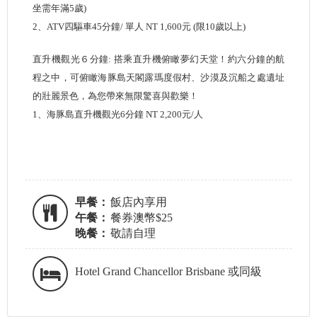
坐需年滿5歲)
2、ATV四驅車45分鐘/ 單人 NT 1,600元 (限10歲以上)
直升機觀光６分鐘: 搭乘直升機俯瞰夢幻天堂！約六分鐘的航
程之中，可俯瞰海豚島天閣露瑪度假村、沙漠及沉船之處遺址
的壯麗景色，為您帶來無限驚喜與歡樂！
1、海豚島直升機觀光6分鐘 NT 2,200元/
人
早餐：
飯店內享用
午餐：
餐券澳幣$25
晚餐：
敬請自理
Hotel Grand Chancellor Brisbane 或同級