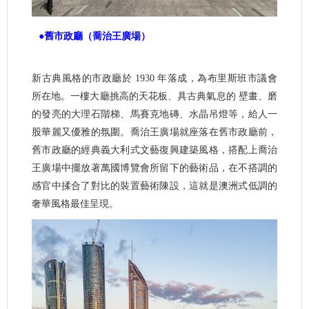
●舊市政廳（喬治王廣場）
新古典風格的市政廳於 1930 年落成，為布里斯班市議會
所在地。一樓大廳挑高的天花板、具古典氣息的 壁畫、磨
的發亮的大理石階梯、馬賽克地磚、水晶吊燈等，給人一
股華麗又優雅的氛圍。喬治王廣場就座落在舊市政廳前，
舊市政廳的經典義大利式文藝復興建築風格，搭配上喬治
王廣場中擺放著萬國博覽會所留下的藝術品，在不搭調的
感官中揉合了對比的裝置藝術陳設，這就是澳洲式低調的
奢華風格最佳呈現。