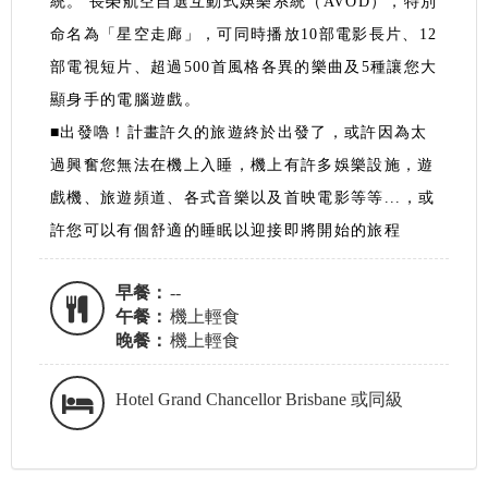
統。 長榮航空自選互動式娛樂系統（AVOD），特別
命名為「星空走廊」，可同時播放10部電影長片、12
部電視短片、超過500首風格各異的樂曲及5種讓您大
顯身手的電腦遊戲。
■出發嚕！計畫許久的旅遊終於出發了，或許因為太
過興奮您無法在機上入睡，機上有許多娛樂設施，遊
戲機、旅遊頻道、各式音樂以及首映電影等等...，或
許您可以有個舒適的睡眠以迎接即將開始的旅程
早餐：
--
午餐：
機上輕食
晚餐：
機上輕食
Hotel Grand Chancellor Brisbane 或同級