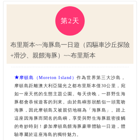
第2天
布里斯本~~海豚島一日遊（四驅車沙丘探險
+滑沙、親餵海豚）~~布里斯本
★
摩頓島（Moreton Island）
作為世界第三大沙島，
摩頓島距離澳大利亞陽光之都布里斯本僅30公里，宛
如一座天然的生態主題公園。每天傍晚，一群野生海
豚都會恭候遊客的到來。由於島嶼形狀酷似一頭寬吻
海豚，因此摩頓島又被親切地稱為「海豚島」。踏上
這座因海豚而聞名的島嶼，享受與野生海豚親密接觸
的奇妙時刻！參加摩頓島餵海豚豪華體驗一日遊，體
驗專屬於這座海島的獨特魅力。