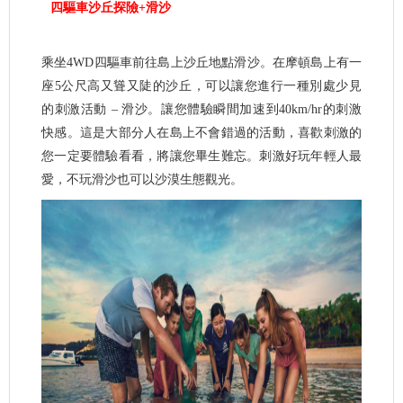
四驅車沙丘探險+滑沙
乘坐4WD四驅車前往島上沙丘地點滑沙。在摩頓島上有一
座5公尺高又聳又陡的沙丘，可以讓您進行一種別處少見
的刺激活動 – 滑沙。讓您體驗瞬間加速到40km/hr的刺激
快感。這是大部分人在島上不會錯過的活動，喜歡刺激的
您一定要體驗看看，將讓您畢生難忘。刺激好玩年輕人最
愛，不玩滑沙也可以沙漠生態觀光。