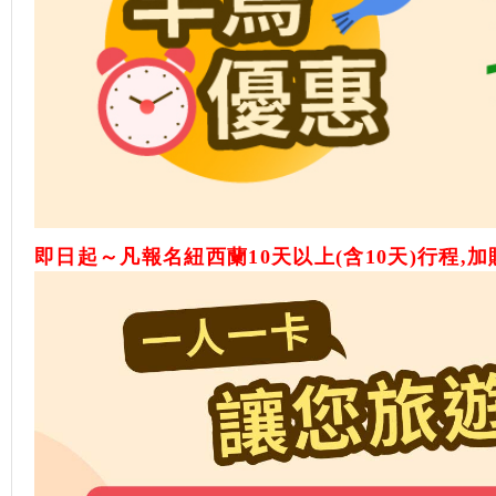
即日起～凡報名紐西蘭10天以上(含10天)行程,加贈