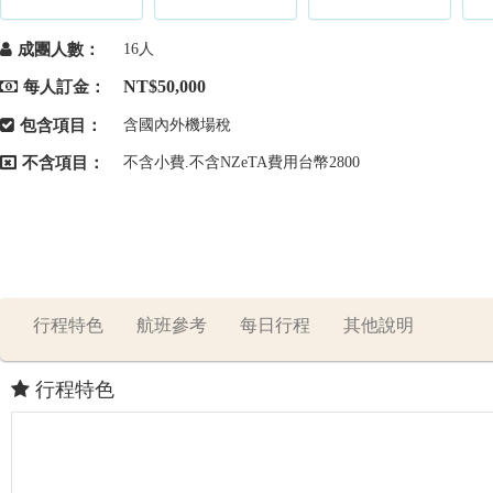
成團人數：
16人
NT$50,000
每人訂金：
包含項目：
含國內外機場稅
不含項目：
不含小費.不含NZeTA費用台幣2800
行程特色
航班參考
每日行程
其他說明
行程特色