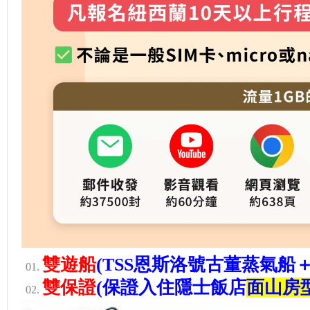
雙遊船
(TSS恩斯洛號古董蒸氣船
雙保證
(保證入住隱士飯店
面山房