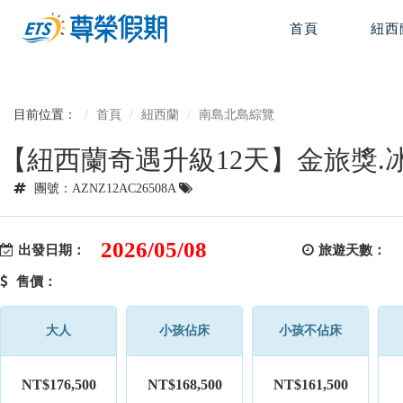
首頁
紐西
目前位置：
首頁
紐西蘭
南島北島綜覽
【紐西蘭奇遇升級12天】金旅獎.
團號：AZNZ12AC26508A
2026/05/08
出發日期：
旅遊天數：
售價：
大人
小孩佔床
小孩不佔床
NT$176,500
NT$168,500
NT$161,500