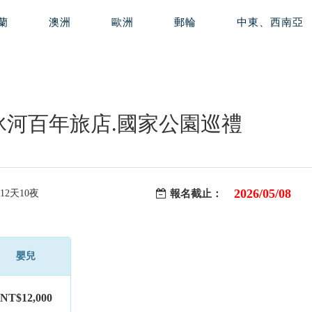
蘭
澳洲
歐洲
郵輪
中東、西南亞
冰河百年旅店.國家公園巡禮
2026/05/08
12天10夜
報名截止：
嬰兒
NT$12,000