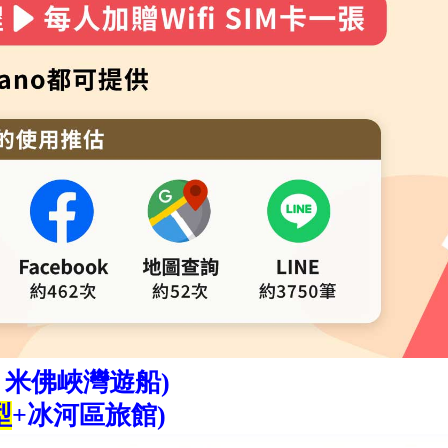
＋米佛峽灣遊船)
型
+冰河區旅館)