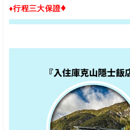
♦
♦行程三大保證