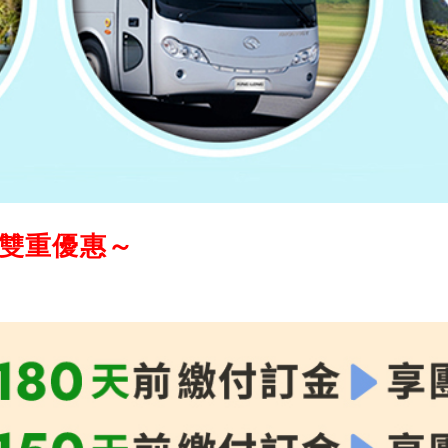
享雙重優惠～