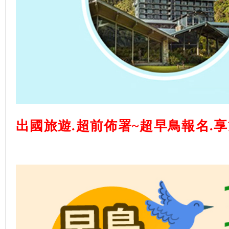
出國旅遊.超前佈署~超早鳥報名.